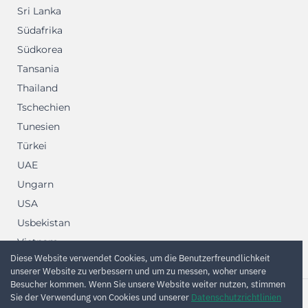
Sri Lanka
Südafrika
Südkorea
Tansania
Thailand
Tschechien
Tunesien
Türkei
UAE
Ungarn
USA
Usbekistan
Vietnam
Diese Website verwendet Cookies, um die Benutzerfreundlichkeit
Zypern
unserer Website zu verbessern und um zu messen, woher unsere
Besucher kommen. Wenn Sie unsere Website weiter nutzen, stimmen
Sie der Verwendung von Cookies und unserer
Datenschutzrichtlinien
2012—2026 © Kvanto Corp Ltd