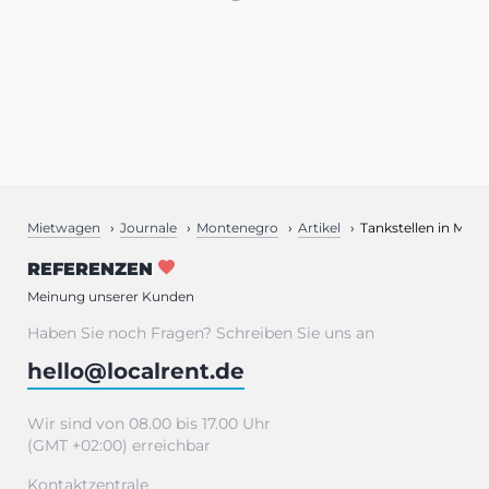
Mietwagen
Journale
Montenegro
Artikel
Tankstellen in Mon
REFERENZEN
Meinung unserer Kunden
Haben Sie noch Fragen? Schreiben Sie uns an
hello@localrent.de
Wir sind von 08.00 bis 17.00 Uhr
(GMT +02:00) erreichbar
Kontaktzentrale